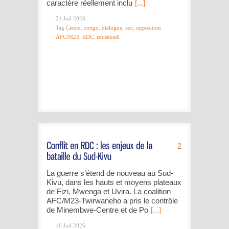
caractère réellement inclu
[...]
21 Juil 2026
Tag
Cenco
,
congo
,
dialogue
,
ecc
,
opposition
AFC/M23
,
RDC
,
tshisekedi
2
La guerre s’étend de nouveau au Sud-
Kivu, dans les hauts et moyens plateaux
de Fizi, Mwenga et Uvira. La coalition
AFC/M23-Twirwaneho a pris le contrôle
de Minembwe-Centre et de Po
[...]
16 Juil 2026