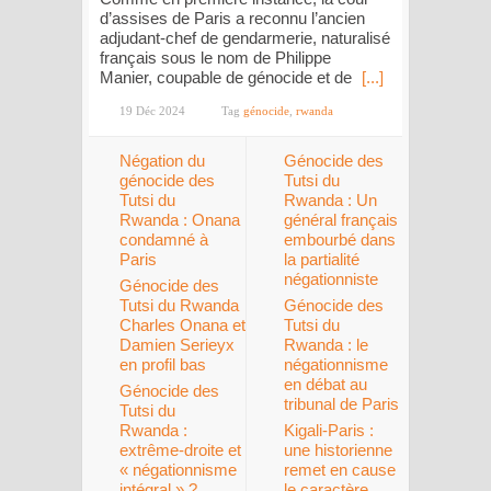
d’assises de Paris a reconnu l’ancien
adjudant-chef de gendarmerie, naturalisé
français sous le nom de Philippe
Manier, coupable de génocide et de
[...]
19 Déc 2024
Tag
génocide
,
rwanda
Négation du
Génocide des
génocide des
Tutsi du
Tutsi du
Rwanda : Un
Rwanda : Onana
général français
condamné à
embourbé dans
Paris
la partialité
négationniste
Génocide des
Tutsi du Rwanda
Génocide des
Charles Onana et
Tutsi du
Damien Serieyx
Rwanda : le
en profil bas
négationnisme
en débat au
Génocide des
tribunal de Paris
Tutsi du
Rwanda :
Kigali-Paris :
extrême-droite et
une historienne
« négationnisme
remet en cause
intégral » ?
le caractère