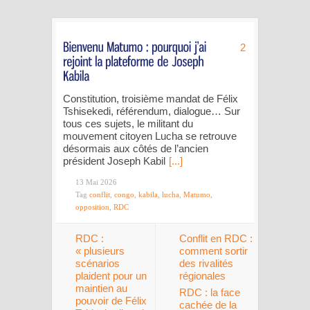
2
Constitution, troisième mandat de Félix
Tshisekedi, référendum, dialogue… Sur
tous ces sujets, le militant du
mouvement citoyen Lucha se retrouve
désormais aux côtés de l’ancien
président Joseph Kabil
[...]
13 Mai 2026
Tag
conflit
,
congo
,
kabila
,
lucha
,
Matumo
,
opposition
,
RDC
RDC :
Conflit en RDC :
« plusieurs
comment sortir
scénarios
des rivalités
plaident pour un
régionales
maintien au
RDC : la face
pouvoir de Félix
cachée de la