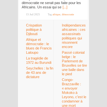
démocratie ne serait pas faite pour les
Africains. Un essai qui se
[...]
15 Juil 2025
Tag
afrique
,
démocratie
Crispation
Indépendances
politique à
africaines : ces
Djibouti
assassinats
politiques qui
Afrique et
résonnent
démocratie : le
encore
blues de Francis
Laloupo
Passé colonial
belge : le
La tragédie de
Parlement de
1972 au Burundi
Bruxelles se tire
Seychelles : la fin
une balle dans
de 43 ans de
le pied
dictature
Congo-
Brazzaville :
« envoyer
Mokoko à
Leyono, c’est le
condamner à
une mort