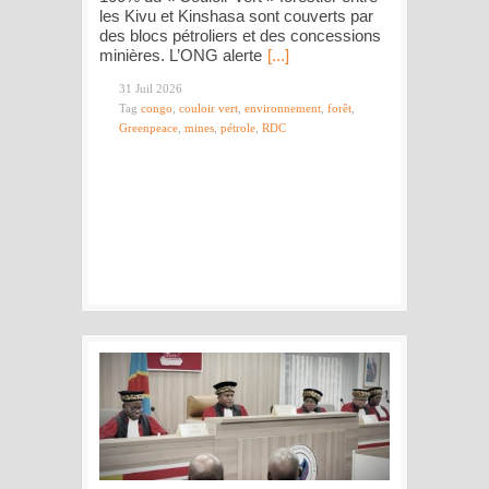
les Kivu et Kinshasa sont couverts par
des blocs pétroliers et des concessions
minières. L’ONG alerte
[...]
31 Juil 2026
Tag
congo
,
couloir vert
,
environnement
,
forêt
,
Greenpeace
,
mines
,
pétrole
,
RDC