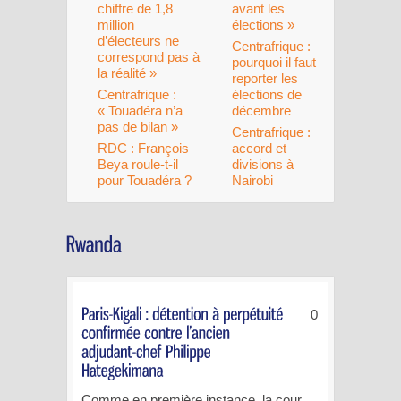
chiffre de 1,8
avant les
million
élections »
d’électeurs ne
Centrafrique :
correspond pas à
pourquoi il faut
la réalité »
reporter les
Centrafrique :
élections de
« Touadéra n’a
décembre
pas de bilan »
Centrafrique :
RDC : François
accord et
Beya roule-t-il
divisions à
pour Touadéra ?
Nairobi
0
Comme en première instance, la cour