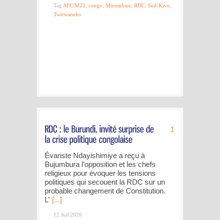
Tag
AFC/M23
,
congo
,
Minembwe
,
RDC
,
Sud-Kivu
,
Twirwaneho
1
Évariste Ndayishimiye a reçu à
Bujumbura l’opposition et les chefs
religieux pour évoquer les tensions
politiques qui secouent la RDC sur un
probable changement de Constitution.
L’
[...]
12 Juil 2026