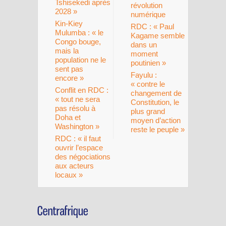
Tshisekedi après
révolution
2028 »
numérique
Kin-Kiey
RDC : « Paul
Mulumba : « le
Kagame semble
Congo bouge,
dans un
mais la
moment
population ne le
poutinien »
sent pas
Fayulu :
encore »
« contre le
Conflit en RDC :
changement de
« tout ne sera
Constitution, le
pas résolu à
plus grand
Doha et
moyen d’action
Washington »
reste le peuple »
RDC : « il faut
ouvrir l’espace
des négociations
aux acteurs
locaux »