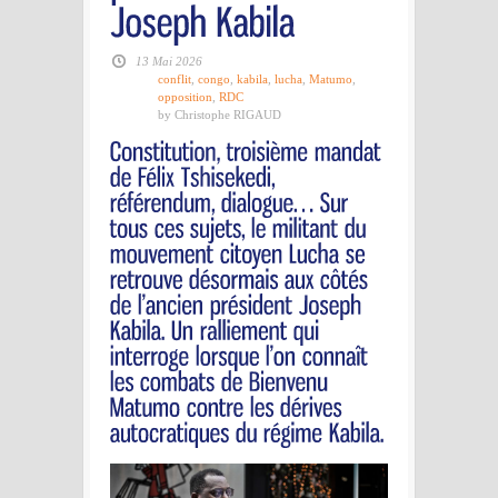
13 Mai 2026
conflit
,
congo
,
kabila
,
lucha
,
Matumo
,
opposition
,
RDC
by Christophe RIGAUD