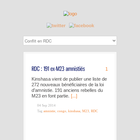
1
Kinshasa vient de publier une liste de
272 nouveaux bénéficiaires de la loi
d’amnistie. 191 anciens rebelles du
M23 en font partie.
[...]
04 Sep 2014
Tag
amnistie
,
congo
,
kinshasa
,
M23
,
RDC