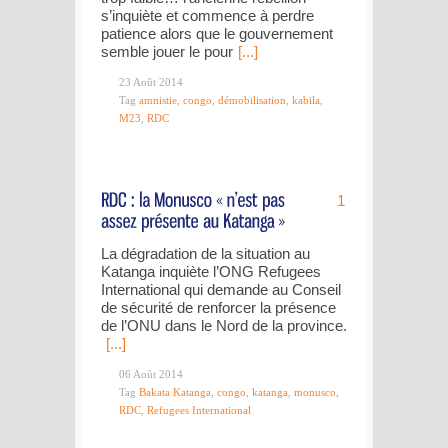
s’inquiète et commence à perdre
patience alors que le gouvernement
semble jouer le pour
[...]
23 Août 2014
Tag
amnistie
,
congo
,
démobilisation
,
kabila
,
M23
,
RDC
1
La dégradation de la situation au
Katanga inquiète l’ONG Refugees
International qui demande au Conseil
de sécurité de renforcer la présence
de l’ONU dans le Nord de la province.
[...]
06 Août 2014
Tag
Bakata Katanga
,
congo
,
katanga
,
monusco
,
RDC
,
Refugees International