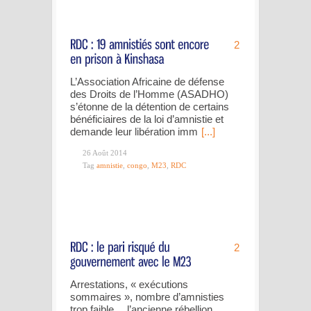
2
L’Association Africaine de défense
des Droits de l’Homme (ASADHO)
s’étonne de la détention de certains
bénéficiaires de la loi d’amnistie et
demande leur libération imm
[...]
26 Août 2014
Tag
amnistie
,
congo
,
M23
,
RDC
2
Arrestations, « exécutions
sommaires », nombre d’amnisties
trop faible… l’ancienne rébellion