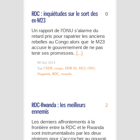
0
Un rapport de l’ONU s’alarme du
retard pris pour rapatrier les anciens
rebelles au Congo alors que le M23
accuse le gouvernement de ne pas
tenir ses promesses.
[...]
08 Juil 2014
Tag
CNDP
,
congo
,
DDR III
,
M23
,
ONU
,
Ouganda
,
RDC
,
rwanda
2
Les derniers affrontements à la
frontière entre la RDC et le Rwanda
sont instrumentalisés par les deux
régimes pour s’accrocher au pouvoir.