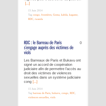
[...]
15 Juin 2014
Tag
congo
,
frontières
,
Goma
,
kabila
,
kagame
,
RDC
,
rwanda
0
Les Barreaux de Paris et Bukavu ont
signé un accord de coopération
judiciaire afin de permettre l’accès au
droit des victimes de violences
sexuelles dans un système judiciaire
cong
[...]
15 Juin 2014
Tag
barreau de Paris
,
bukavu
,
congo
,
RDC
,
violences sexuelles
,
viols