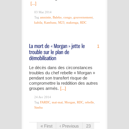
[...]
03 Mai 2014
Tag
amnistie
,
Baleke
,
congo
,
gouvernement
,
kabila
,
Kambasu
,
M23
,
makenga
,
RDC
1
Le décès dans des circonstances
troubles du chef rebelle « Morgan »
pendant son transfert risque de
compromettre la reddition des autres
groupes armés.
[...]
24 Avr 2014
Tag
FARDC
,
maï-maï
,
Morgan
,
RDC
,
rebelle
,
Simba
« First
‹ Previous
23