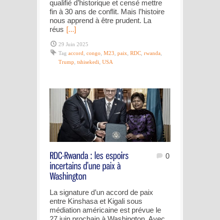
qualifié d’historique et censé mettre
fin à 30 ans de conflit. Mais l’histoire
nous apprend à être prudent. La
réus
[...]
29 Juin 2025
Tag
accord
,
congo
,
M23
,
paix
,
RDC
,
rwanda
,
Trump
,
tshisekedi
,
USA
0
La signature d’un accord de paix
entre Kinshasa et Kigali sous
médiation américaine est prévue le
27 juin prochain à Washington. Avec