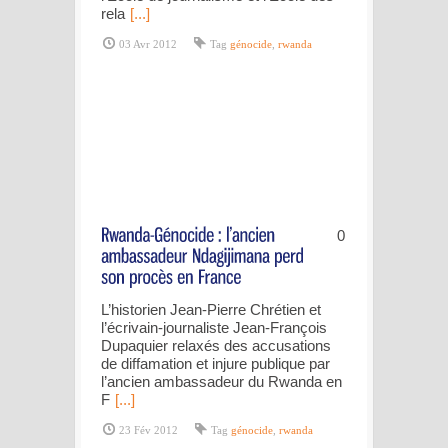
rela
[...]
03 Avr 2012
Tag
génocide
,
rwanda
0
L’historien Jean-Pierre Chrétien et
l’écrivain-journaliste Jean-François
Dupaquier relaxés des accusations
de diffamation et injure publique par
l’ancien ambassadeur du Rwanda en
F
[...]
23 Fév 2012
Tag
génocide
,
rwanda