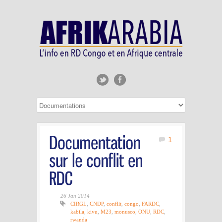
1
26 Jan 2014
CIRGL
,
CNDP
,
conflit
,
congo
,
FARDC
,
kabila
,
kivu
,
M23
,
monusco
,
ONU
,
RDC
,
rwanda