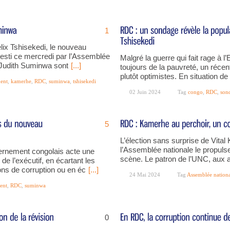
1
élix Tshisekedi, le nouveau
esti ce mercredi par l’Assemblée
Malgré la guerre qui fait rage à l’
t Judith Suminwa sont
[...]
toujours de la pauvreté, un réc
plutôt optimistes. En situation de
ent
,
kamerhe
,
RDC
,
suminwa
,
tshisekedi
02 Juin 2024
Tag
congo
,
RDC
,
son
5
L’élection sans surprise de Vita
l’Assemblée nationale le propuls
ernement congolais acte une
scène. Le patron de l’UNC, aux a
de l’exécutif, en écartant les
ns de corruption ou en éc
[...]
24 Mai 2024
Tag
Assemblée nation
ent
,
RDC
,
suminwa
0