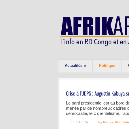
Actualités
»
Politique
Le parti présidentiel est au bord d
menée par de nombreux cadres 
démocratie, le « clientélisme, l’ap
16 Juil 2024
Tag
Kabuya
,
RDC
,
tshi