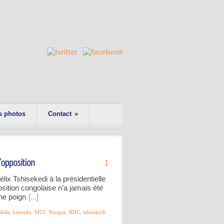
s photos
Contact
»
1
lix Tshisekedi à la présidentielle
osition congolaise n’a jamais été
une poign
[...]
abila
,
katumbi
,
M23
,
Nangaa
,
RDC
,
tshisekedi