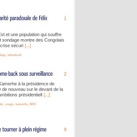
1
Est et une population qui souffre
ent sondage montre des Congolais
 crise sécuri
[...]
dage
,
tshisekedi
2
l Kamerhe à la présidence de
e de nouveau sur le devant de la
mbitions présidentiell
[...]
ale
,
congo
,
kamerhe
,
RDC
9