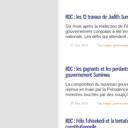
Six mois après la réélection de F
gouvernement congolais a été inv
nationale. Les défis qui attenden
12 Juin 2024
Tag
congo
,
gouvernem
La composition du nouveau gouv
reprise en main par la Présidence 
ministres touchés par des soupço
29 Mai 2024
Tag
congo
,
gouvernem