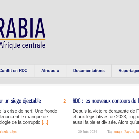
Conflit en RDC
Afrique
»
Documentations
Reportage
2
e la crise de nerf. Une fronde
Depuis la victoire écrasante de Fé
dénoncent le manque de
et aux législatives de 2023, l’opp
ologie de la corruptio
[...]
aussi faible et divisée. Alors qu’
sekedi
,
udps
20 Juin 2024
Tag
congo
,
Fayulu
,
k