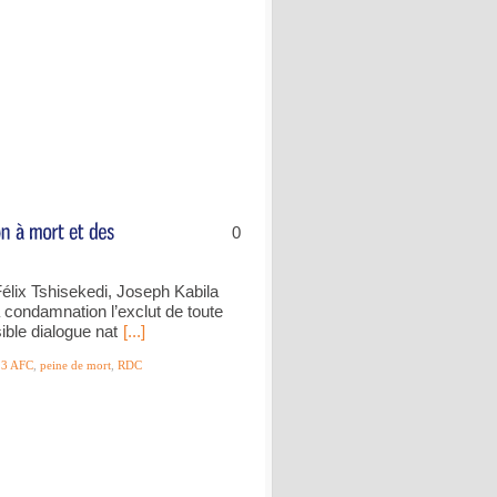
0
Félix Tshisekedi, Joseph Kabila
 condamnation l’exclut de toute
sible dialogue nat
[...]
3 AFC
,
peine de mort
,
RDC