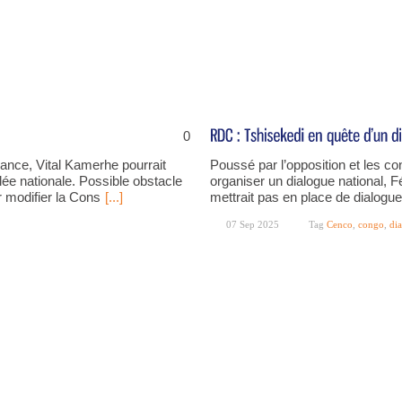
0
ance, Vital Kamerhe pourrait
Poussé par l’opposition et les co
ée nationale. Possible obstacle
organiser un dialogue national, Fé
r modifier la Cons
[...]
mettrait pas en place de dialogu
07 Sep 2025
Tag
Cenco
,
congo
,
di