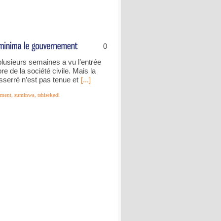
0
lusieurs semaines a vu l’entrée
 de la société civile. Mais la
serré n’est pas tenue et
[...]
ement
,
suminwa
,
tshisekedi