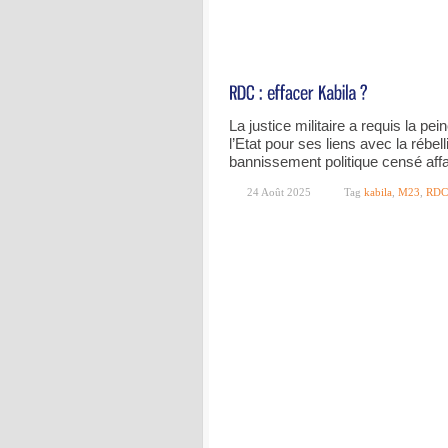
La justice militaire a requis la pe
l’Etat pour ses liens avec la rébe
bannissement politique censé affai
24 Août 2025
Tag
kabila
,
M23
,
RDC