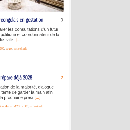
0
rer les consultations d’un futur
 politique et coordonnateur de la
lusivité
[...]
DC
,
togo
,
tshisekedi
2
sation de la majorité, dialogue
tente de garder la main afin
 la prochaine prési
[...]
élections
,
M23
,
RDC
,
tshisekedi