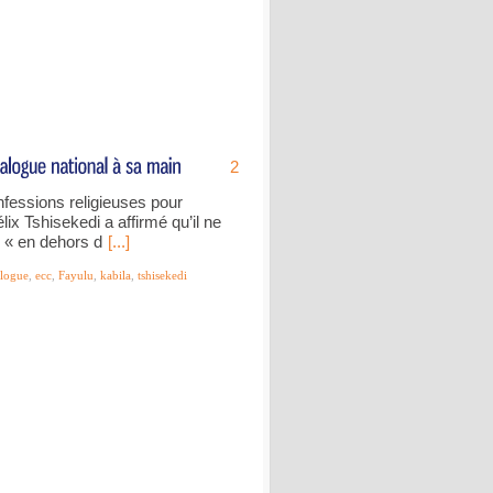
2
nfessions religieuses pour
lix Tshisekedi a affirmé qu’il ne
e « en dehors d
[...]
alogue
,
ecc
,
Fayulu
,
kabila
,
tshisekedi