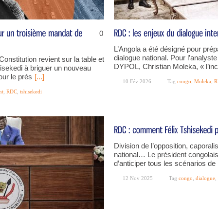
0
L’Angola a été désigné pour prépa
dialogue national. Pour l’analyste
Constitution revient sur la table et
DYPOL, Christian Moleka, « l’inc
shisekedi à briguer un nouveau
ur le prés
[...]
10 Fév 2026
Tag
congo
,
Moleka
,
R
nt
,
RDC
,
tshisekedi
Division de l’opposition, caporali
national… Le président congolais 
d’anticiper tous les scénarios de
12 Nov 2025
Tag
congo
,
dialogue
,