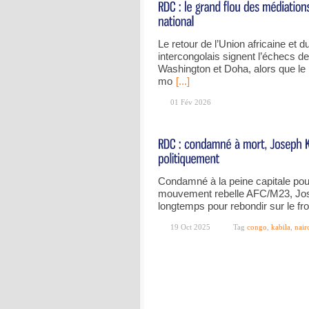
Le retour de l’Union africaine et 
intercongolais signent l’échecs d
Washington et Doha, alors que le 
mo
[...]
01 Fév 2026
Condamné à la peine capitale pour
mouvement rebelle AFC/M23, Jose
longtemps pour rebondir sur le fron
19 Oct 2025
Tag
congo
,
kabila
,
nair