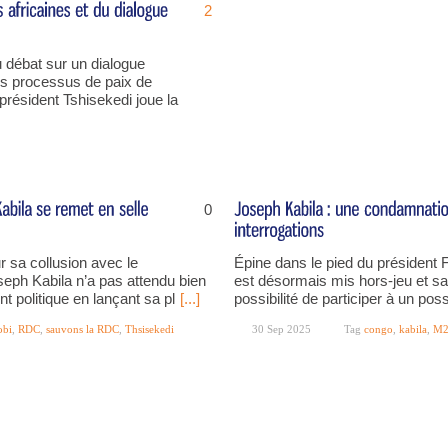
2
du débat sur un dialogue
es processus de paix de
président Tshisekedi joue la
0
 sa collusion avec le
Épine dans le pied du président 
ph Kabila n’a pas attendu bien
est désormais mis hors-jeu et sa
t politique en lançant sa pl
[...]
possibilité de participer à un pos
obi
,
RDC
,
sauvons la RDC
,
Thsisekedi
30 Sep 2025
Tag
congo
,
kabila
,
M2