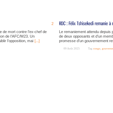
2
ine de mort contre l’ex-chef de
Le remaniement attendu depuis p
llion de l’AFC/M23. Un
de deux opposants et d’un membre
blir l’opposition, mai
[...]
promesse d’un gouvernement res
09 Août 2025
Tag
congo
,
gouvern