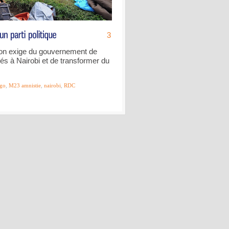
3
lion exige du gouvernement de
s à Nairobi et de transformer du
go
,
M23 amnistie
,
nairobi
,
RDC