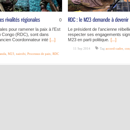
0
ales pour ramener la paix à l’Est
Le président de l’ancienne rébel
u Congo (RDC), sont dans
respecter ses engagements signé
ancien Coordonnateur inté
[...]
M23 en parti politique.
[...]
11 Sep 2014
Tag
accord-cadre
,
con
anda
,
M23
,
nairobi
,
Processus de paix
,
RDC