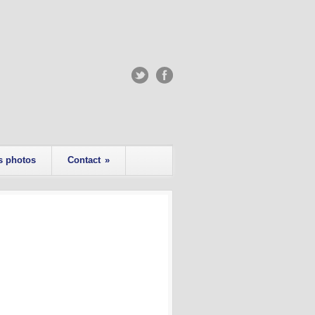
s photos
Contact
»