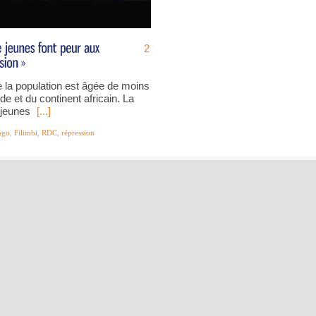
2
 la population est âgée de moins
e et du continent africain. La
 jeunes
[...]
ngo
,
Filimbi
,
RDC
,
répression