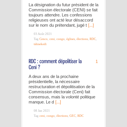
La désignation du futur président de la
Commission électorale (CENI) se fait
toujours attendre. Les confessions
religieuses ont acté leur désaccord
sur le nom du prétendant, jugé t
[...]
03 Août 2021
Tag
Cenco
,
ceni
,
congo
,
églises
,
élections
,
RDC
,
tshisekedi
1
A deux ans de la prochaine
présidentielle, la nécessaire
restructuration et dépolitisation de la
Commission électorale (Ceni) fait
consensus, mais la volonté politique
manque. Le d
[...]
08 Jan 2021
Tag
ceni
,
congo
,
élections
,
GEC
,
RDC