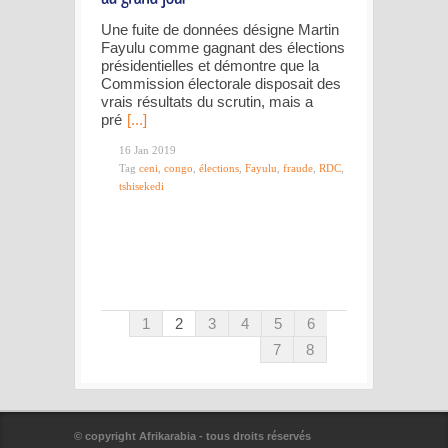
Une fuite de données désigne Martin
Fayulu comme gagnant des élections
présidentielles et démontre que la
Commission électorale disposait des
vrais résultats du scrutin, mais a
pré
[...]
16 Jan 2019
Tag
ceni
,
congo
,
élections
,
Fayulu
,
fraude
,
RDC
,
tshisekedi
1
2
3
4
5
6
7
8
© copyright Afrikarabia - tous droits réservés