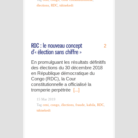
élections
,
RDC
,
tshisekedi
2
En promulguant les résultats définitifs
des élections du 30 décembre 2018
en République démocratique du
Congo (RDC), la Cour
constitutionnelle a officialisé la
tromperie perpétrée
[...]
15 Mar 2019
Tag
ceni
,
congo
,
élections
,
fraude
,
kabila
,
RDC
,
tshisekedi