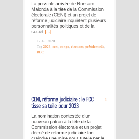
La possible arrivée de Ronsard
Malonda à la tête de la Commission
électorale (CENI) et un projet de
réforme judiciaire inquiètent plusieurs
personnalités politiques et de la
sociét
[...]
12 Juil 2020
Tag
2023
,
ceni
,
congo
,
élections
,
présidentielle
,
RDC
1
La nomination contestée d’un
nouveau patron à la tête de la
Commission électorale et un projet
décrié de réforme judiciaire font
craindre une mise sous tutelle par le