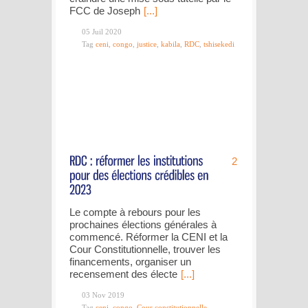
FCC de Joseph
[...]
05 Juil 2020
Tag
ceni
,
congo
,
justice
,
kabila
,
RDC
,
tshisekedi
2
Le compte à rebours pour les
prochaines élections générales à
commencé. Réformer la CENI et la
Cour Constitutionnelle, trouver les
financements, organiser un
recensement des électe
[...]
03 Nov 2019
Tag
ceni
,
congo
,
Cour constitutionnelle
,