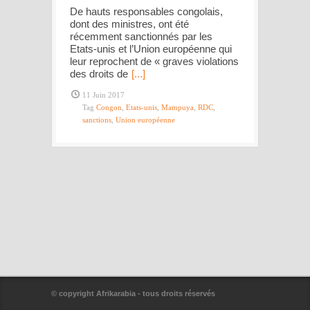
De hauts responsables congolais,
dont des ministres, ont été
récemment sanctionnés par les
Etats-unis et l’Union européenne qui
leur reprochent de « graves violations
des droits de
[...]
11 Juin 2017
Tag
Congon
,
Etats-unis
,
Mampuya
,
RDC
,
sanctions
,
Union européenne
© copyright Afrikarabia - tous droits réservés