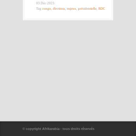
03 Déc 2023
Tag
congo
,
élections
,
enjeux
,
présidentielle
,
RDC
© copyright Afrikarabia - tous droits réservés