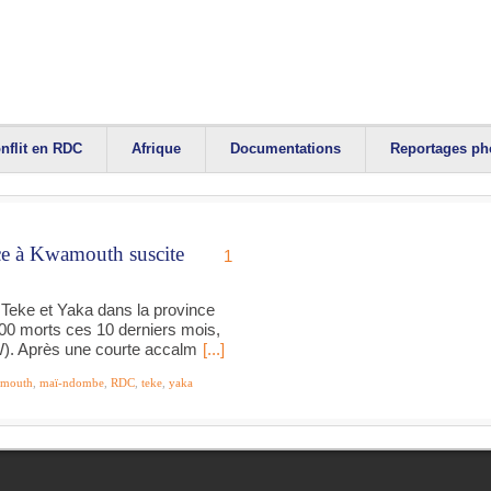
nflit en RDC
Afrique
Documentations
Reportages ph
nce à Kwamouth suscite
1
 Teke et Yaka dans la province
00 morts ces 10 derniers mois,
. Après une courte accalm
[...]
mouth
,
maï-ndombe
,
RDC
,
teke
,
yaka