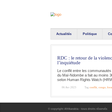
Actualités
Politique
Co
RDC : le retour de la viole
l’inquiétude
Le conflit entre les communautés
du Maï-Ndombe a fait au moins 3
selon Human Rights Watch (HRW)
06 Avr 2023
Tag
conflit
,
congo
,
kwa
© copyright Afrikarabia - tous droits réservés