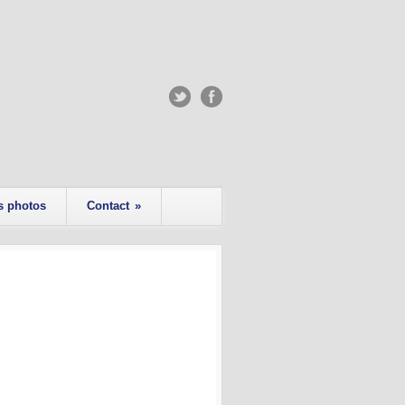
s photos
Contact
»