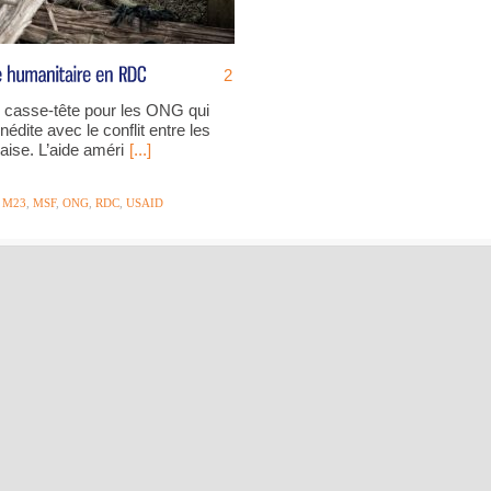
2
 casse-tête pour les ONG qui
nédite avec le conflit entre les
aise. L’aide améri
[...]
,
M23
,
MSF
,
ONG
,
RDC
,
USAID