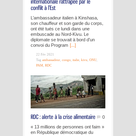
L’ambassadeur italien à Kinshasa,
son chauffeur et son garde du corps,
ont été tués ce lundi dans une
embuscade au Nord-Kivu. Le
diplomate se trouvait à bord d’un
convoi du Program
[...]
22 Fév 2021
Tag
ambassadeur
,
congo
,
italie
,
kivu
,
ONU
,
PAM
,
RDC
0
« 13 millions de personnes ont faim »
en République démocratique du