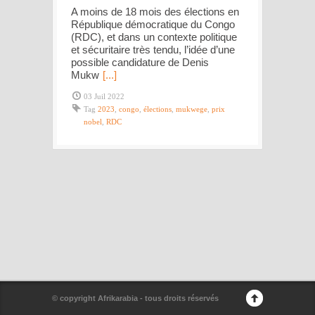
A moins de 18 mois des élections en
République démocratique du Congo
(RDC), et dans un contexte politique
et sécuritaire très tendu, l’idée d’une
possible candidature de Denis
Mukw
[...]
03 Juil 2022
Tag
2023
,
congo
,
élections
,
mukwege
,
prix
nobel
,
RDC
© copyright Afrikarabia - tous droits réservés