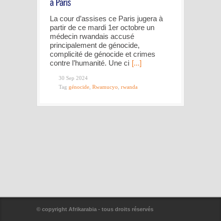
La cour d’assises ce Paris jugera à
partir de ce mardi 1er octobre un
médecin rwandais accusé
principalement de génocide,
complicité de génocide et crimes
contre l’humanité. Une ci
[...]
30 Sep 2024
Tag
génocide
,
Rwamucyo
,
rwanda
© copyright Afrikarabia - tous droits réservés