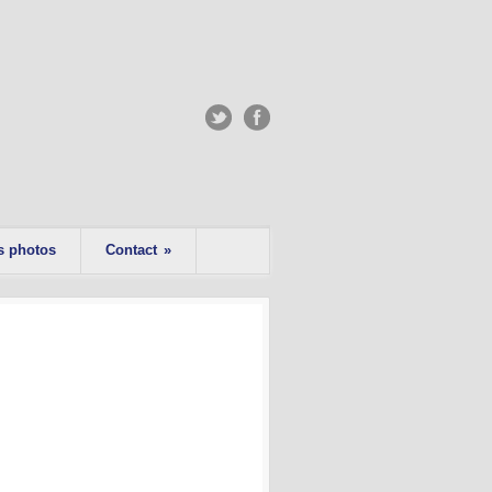
s photos
Contact
»