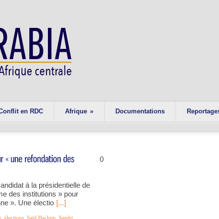
Conflit en RDC
Afrique
»
Documentations
Reportage
0
candidat à la présidentielle de
e des institutions » pour
enne ». Une électio
[...]
e
,
élections
,
Saïd Hachim
,
Sambi