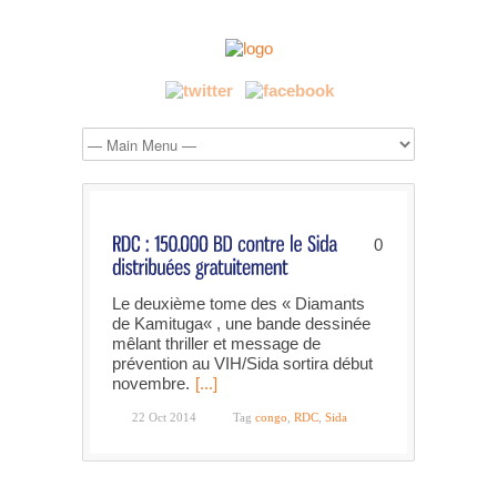
0
Le deuxième tome des « Diamants
de Kamituga« , une bande dessinée
mêlant thriller et message de
prévention au VIH/Sida sortira début
novembre.
[...]
22 Oct 2014
Tag
congo
,
RDC
,
Sida