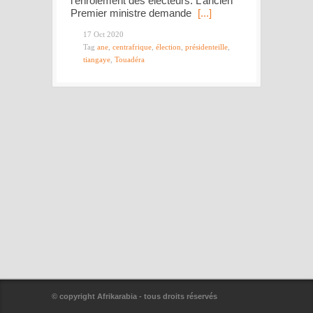
l’enrôlement des électeurs. L’ancien
Premier ministre demande
[...]
17 Oct 2020
Tag
ane
,
centrafrique
,
élection
,
présidenteille
,
tiangaye
,
Touadéra
© copyright Afrikarabia - tous droits réservés