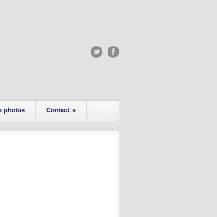
s photos
Contact
»