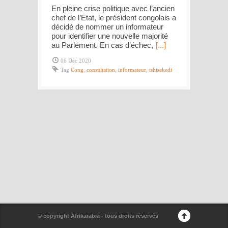
En pleine crise politique avec l’ancien
chef de l’Etat, le président congolais a
décidé de nommer un informateur
pour identifier une nouvelle majorité
au Parlement. En cas d’échec,
[...]
06 Déc 2020
Tag
Cong
,
consultation
,
informateur
,
tshisekedi
© copyright Afrikarabia - tous droits réservés