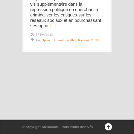
vis supplémentaire dans la
répression politique en cherchant à
criminaliser les critiques sur les
réseaux sociaux et en pourchassant
ses oppo
[...]
17 Fév 2019
Tag
Djama
,
Djibouti
,
Guelleh
,
Kadami
,
MRD
© copyright Afrikarabia - tous droits réservés