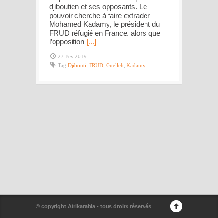
djiboutien et ses opposants. Le
pouvoir cherche à faire extrader
Mohamed Kadamy, le président du
FRUD réfugié en France, alors que
l’opposition
[...]
27 Fév 2019
Tag
Djibouti
,
FRUD
,
Guelleh
,
Kadamy
© copyright Afrikarabia - tous droits réservés