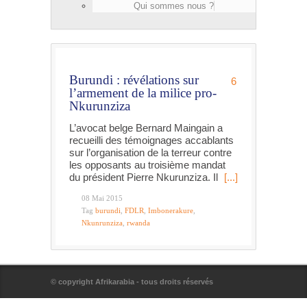
Qui sommes nous ?
Burundi : révélations sur
6
l’armement de la milice pro-
Nkurunziza
L’avocat belge Bernard Maingain a
recueilli des témoignages accablants
sur l’organisation de la terreur contre
les opposants au troisième mandat
du président Pierre Nkurunziza. Il
[...]
08 Mai 2015
Tag
burundi
,
FDLR
,
Imbonerakure
,
Nkunrunziza
,
rwanda
© copyright Afrikarabia - tous droits réservés