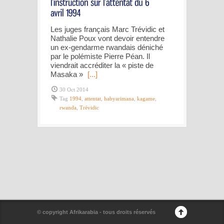
Les juges français Marc Trévidic et
Nathalie Poux vont devoir entendre
un ex-gendarme rwandais déniché
par le polémiste Pierre Péan. Il
viendrait accréditer la « piste de
Masaka »
[...]
30 Oct 2014
Tag
1994
,
attentat
,
habyarimana
,
kagame
,
rwanda
,
Trévidic
© copyright Afrikarabia - tous droits réservés