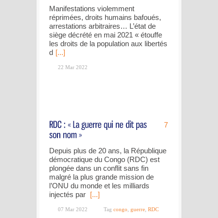
Manifestations violemment
réprimées, droits humains bafoués,
arrestations arbitraires… L’état de
siège décrété en mai 2021 « étouffe
les droits de la population aux libertés
d
[...]
22 Mar 2022
7
Depuis plus de 20 ans, la République
démocratique du Congo (RDC) est
plongée dans un conflit sans fin
malgré la plus grande mission de
l’ONU du monde et les milliards
injectés par
[...]
07 Mar 2022
Tag
congo
,
guerre
,
RDC