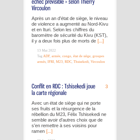
Après un an d’état de siège, le niveau
de violence a augmenté au Nord-Kivu
et en Ituri. Selon les chiffres du
baromètre de sécurité du Kivu (KST),
il y a deux fois plus de morts de
[...]
13 Mai 2022
Tag
ADF
,
armée
,
congo
,
état de siège
,
groupes
armés
,
IFRI
,
M23
,
RDC
,
Thsisekedi
,
Vircoulon
3
Avec un état de siège qui ne porte
ses fruits et la résurgence de la
rébellion du M23, Félix Tshisekedi ne
semble avoir d’autres choix que de
s’en remettre à ses voisins pour
ramen
[...]