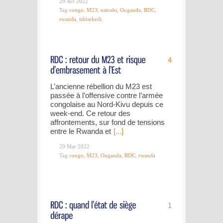
29 Avr 2022
Tag
congo
,
M23
,
nairobi
,
Ouganda
,
RDC
,
rwanda
,
tshisekedi
4
L’ancienne rébellion du M23 est
passée à l’offensive contre l’armée
congolaise au Nord-Kivu depuis ce
week-end. Ce retour des
affrontements, sur fond de tensions
entre le Rwanda et
[...]
29 Mar 2022
Tag
congo
,
M23
,
Ouganda
,
RDC
,
rwanda
1