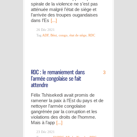
spirale de la violence ne s’est pas
atténuée malgré l’état de siège et
l’arrivée des troupes ougandaises
dans l’Es
[...]
26 Déc 2021
Tag
ADF
,
Béni
,
congo
,
état de siège
,
RDC
3
Félix Tshisekedi avait promis de
ramener la paix à l’Est du pays et de
nettoyer l’armée congolaise
gangrénée par la corruption et les
violations des droits de l’homme.
Mais à l’app
[...]
23 Déc 2021