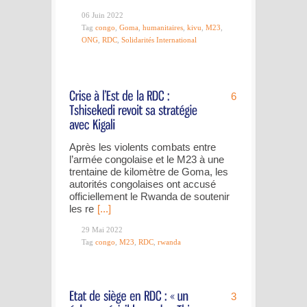
06 Juin 2022
Tag
congo
,
Goma
,
humanitaires
,
kivu
,
M23
,
ONG
,
RDC
,
Solidarités International
6
Après les violents combats entre
l’armée congolaise et le M23 à une
trentaine de kilomètre de Goma, les
autorités congolaises ont accusé
officiellement le Rwanda de soutenir
les re
[...]
29 Mai 2022
Tag
congo
,
M23
,
RDC
,
rwanda
3