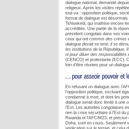
dialogue national, demandé depuis 
religieux. Après les visites répét
tout-va : opposition politique, soc
format de dialogue est désormais s
Tshisekedi, qui maîtrise encore les
accrédités. Une partie de la répo
président congolais dans ses voe
ceux qui ont commis des crimes e
dialogue devait se tenir, il se dérou
les institutions de la République. 
ni pour diluer des responsabilités 
(CENCO) et protestante (ECC). On
loin d’être réunies pour un dialogu
En refusant un dialogue avec l’AFC
l’opposition politique, excluant é
condamné à mort, et dont les princ
dialogue serait donc limité à une o
l’Est. Les autorités congolaises es
rien la crise sécuritaire à l’Est du
Rwanda et l’AFC/M23, et précise 
Doha, sont en cours. Seulement vo
application sur le terrain, et celu