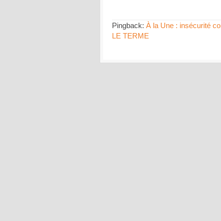
Pingback:
À la Une : insécurité co
LE TERME