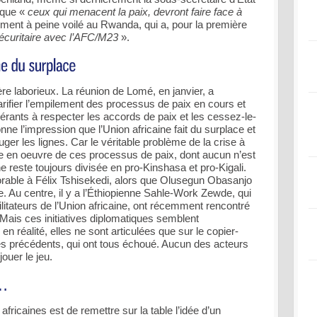
 que «
ceux qui menacent la paix, devront faire face à
ment à peine voilé au Rwanda, qui a, pour la première
sécuritaire avec l’AFC/M23
».
ère laborieux. La réunion de Lomé, en janvier, a
arifier l’empilement des processus de paix en cours et
gérants à respecter les accords de paix et les cessez-le-
nne l’impression que l’Union africaine fait du surplace et
ger les lignes. Car le véritable problème de la crise à
ise en oeuvre de ces processus de paix, dont aucun n’est
ne reste toujours divisée en pro-Kinshasa et pro-Kigali.
orable à Félix Tshisekedi, alors que Olusegun Obasanjo
 Au centre, il y a l’Éthiopienne Sahle-Work Zewde, qui
cilitateurs de l’Union africaine, ont récemment rencontré
Mais ces initiatives diplomatiques semblent
n réalité, elles ne sont articulées que sur le copier-
es précédents, qui ont tous échoué. Aucun des acteurs
jouer le jeu.
s africaines est de remettre sur la table l’idée d’un