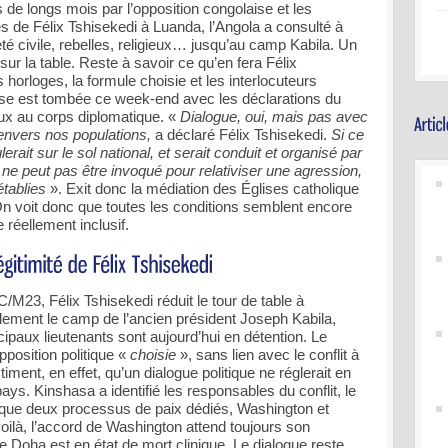
de longs mois par l’opposition congolaise et les
ées de Félix Tshisekedi à Luanda, l’Angola a consulté à
iété civile, rebelles, religieux… jusqu’au camp Kabila. Un
ur la table. Reste à savoir ce qu’en fera Félix
 horloges, la formule choisie et les interlocuteurs
nse est tombée ce week-end avec les déclarations du
ux au corps diplomatique. «
Dialogue, oui, mais pas avec
nvers nos populations,
a déclaré Félix Tshisekedi.
Si ce
lerait sur le sol national, et serait conduit et organisé par
Il ne peut pas être invoqué pour relativiser une agression,
établies
». Exit donc la médiation des Églises catholique
 voit donc que toutes les conditions semblent encore
e réellement inclusif.
/M23, Félix Tshisekedi réduit le tour de table à
galement le camp de l’ancien président Joseph Kabila,
ipaux lieutenants sont aujourd’hui en détention. Le
pposition politique «
choisie
», sans lien avec le conflit à
timent, en effet, qu’un dialogue politique ne réglerait en
 pays. Kinshasa a identifié les responsables du conflit, le
que deux processus de paix dédiés, Washington et
ilà, l’accord de Washington attend toujours son
i de Doha est en état de mort clinique. Le dialogue reste