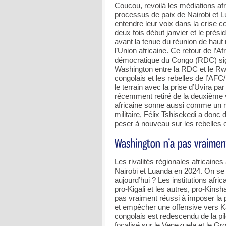
Coucou, revoilà les médiations af
processus de paix de Nairobi et Lu
entendre leur voix dans la crise 
deux fois début janvier et le prés
avant la tenue du réunion de haut
l’Union africaine. Ce retour de l’A
démocratique du Congo (RDC) sig
Washington entre la RDC et le Rw
congolais et les rebelles de l’AFC
le terrain avec la prise d’Uvira p
récemment retiré de la deuxième v
africaine sonne aussi comme un re
militaire, Félix Tshisekedi a donc
peser à nouveau sur les rebelles e
Les rivalités régionales africaines 
Nairobi et Luanda en 2024. On se 
aujourd’hui ? Les institutions afri
pro-Kigali et les autres, pro-Kin
pas vraiment réussi à imposer la pai
et empêcher une offensive vers Ka
congolais est redescendu de la pi
focalisé sur le Venezuela et le G