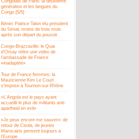
Congolais de Paris: la deuxième
génération et les langues du
Congo [5/5]
Bénin: Patrice Talon élu président
du Sénat, moins de trois mois
après son départ du pouvoir
Congo-Brazzaville: le Quai
d'Orsay retire une vidéo de
l'ambassade de France
«inadaptée»
Tour de France femmes: la
Mauricienne Kim Le Court
s’impose à Tournon-sur-Rhône
«L'Angola est le pays ayant
accueilli le plus de militants anti-
apartheid en exil»
«Je peux encore me sauver»: de
retour de Ceuta, de jeunes
Marocains pensent toujours à
l'Europe