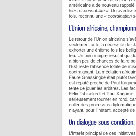
américaine a de nouveau rappelé
leur responsabilité
». Un avertisse
fois, reconnu une «
coordination 
Le retour de l’Union africaine s’av
seulement acté la nécessité de cl
exhorter une énième fois les belli
feu. Un bien maigre résultat qui do
a bien peu de chances de faire bou
l’Est reste l’absence totale de m
contraignant. La médiation africai
Faure Gnassingbé était plutôt fav
est réputé proche de Paul Kagame.
tente de jouer les arbitres. Les fa
Félix Tshisekedi et Paul Kagame. 
sérieusement tourner en rond, car e
coller des processus diplomatiqu
n’ayant, pour l’instant, accepté de 
L’intérêt principal de ces initiative