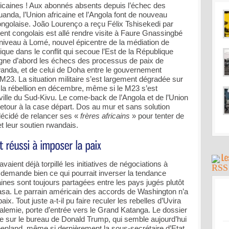
ricaines ! Aux abonnés absents depuis l’échec des
anda, l’Union africaine et l’Angola font de nouveau
congolaise. João Lourenço a reçu Félix Tshisekedi par
ident congolais est allé rendre visite à Faure Gnassingbé
 niveau à Lomé, nouvel épicentre de la médiation de
frique dans le conflit qui secoue l’Est de la République
ne d’abord les échecs des processus de paix de
anda, et de celui de Doha entre le gouvernement
/M23. La situation militaire s’est largement dégradée sur
ar la rébellion en décembre, même si le M23 s’est
ille du Sud-Kivu. Le come-back de l’Angola et de l’Union
tour à la case départ. Dos au mur et sans solution
 décidé de relancer ses «
frères africains
» pour tenter de
t leur soutien rwandais.
avaient déjà torpillé les initiatives de négociations à
demande bien ce qui pourrait inverser la tendance
caines sont toujours partagées entre les pays jugés plutôt
shasa. Le parrain américain des accords de Washington n’a
x. Tout juste a-t-il pu faire reculer les rebelles d’Uvira
lemie, porte d’entrée vers le Grand Katanga. Le dossier
le sur le bureau de Donald Trump, qui semble aujourd’hui
roenland, même si dernièrement la sous-secrétaire d’Etat