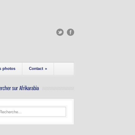
s photos
Contact
»