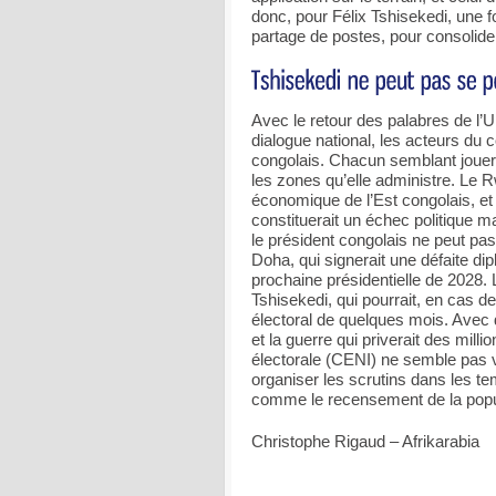
donc, pour Félix Tshisekedi, une 
partage de postes, pour consolider
Avec le retour des palabres de l’Un
dialogue national, les acteurs du c
congolais. Chacun semblant jouer
les zones qu’elle administre. Le 
économique de l’Est congolais, et
constituerait un échec politique maj
le président congolais ne peut pa
Doha, qui signerait une défaite dipl
prochaine présidentielle de 2028. 
Tshisekedi, qui pourrait, en cas de
électoral de quelques mois. Avec d
et la guerre qui priverait des mill
électorale (CENI) ne semble pas v
organiser les scrutins dans les te
comme le recensement de la popu
Christophe Rigaud – Afrikarabia