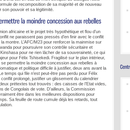
formule de recomposition de sa majorité et de nouveau
 son pouvoir et sa légitimité.
ion africaine et le projet très hypothétique et flou d’un
onflit ne paraissent pas pressés d’en finir avec le conflit
 la montre. L’AFC/M23 pour renforcer la mainmise sur
Rwanda pour poursuivre son contrôle sécuritaire et
 Kinshasa pour ne rien lâcher de sa souveraineté, ce qui
eur pour Félix Tshisekedi. Fragilisé sur le plan intérieur,
s se permettre la moindre concession aux rebelles à
omatique et politique difficile à justifier, deux ans avant la
Le temps qui file n’est peut-être pas perdu pour Félix
 conflit prolongé, justifier un glissement du calendrier
eux prétextes tout trouvés : des caisses de l’Etat vides,
ions de Congolais de vote. D’ailleurs, la Commission
raiment être dans les meilleures dispositions pour
mps. Sa feuille de route cumule déjà les retards, tout
lation.