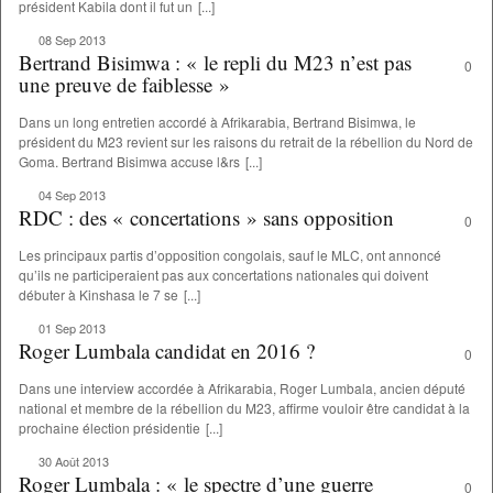
président Kabila dont il fut un
[...]
08 Sep 2013
Bertrand Bisimwa : « le repli du M23 n’est pas
0
une preuve de faiblesse »
Dans un long entretien accordé à Afrikarabia, Bertrand Bisimwa, le
président du M23 revient sur les raisons du retrait de la rébellion du Nord de
Goma. Bertrand Bisimwa accuse l&rs
[...]
04 Sep 2013
RDC : des « concertations » sans opposition
0
Les principaux partis d’opposition congolais, sauf le MLC, ont annoncé
qu’ils ne participeraient pas aux concertations nationales qui doivent
débuter à Kinshasa le 7 se
[...]
01 Sep 2013
Roger Lumbala candidat en 2016 ?
0
Dans une interview accordée à Afrikarabia, Roger Lumbala, ancien député
national et membre de la rébellion du M23, affirme vouloir être candidat à la
prochaine élection présidentie
[...]
30 Août 2013
Roger Lumbala : « le spectre d’une guerre
0