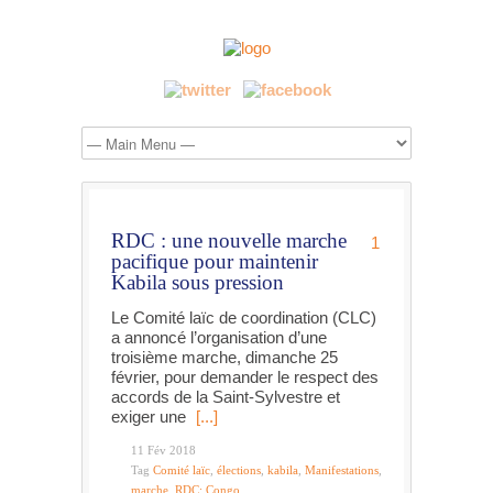
RDC : une nouvelle marche
1
pacifique pour maintenir
Kabila sous pression
Le Comité laïc de coordination (CLC)
a annoncé l’organisation d’une
troisième marche, dimanche 25
février, pour demander le respect des
accords de la Saint-Sylvestre et
exiger une
[...]
11 Fév 2018
Tag
Comité laïc
,
élections
,
kabila
,
Manifestations
,
marche
,
RDC; Congo