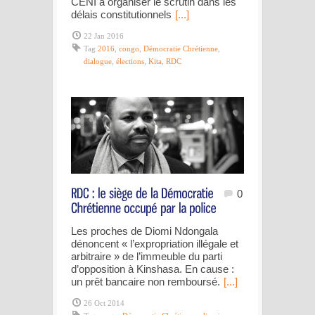
CENI à organiser le scrutin dans les
délais constitutionnels
[...]
22 Jan 2016
Tag
2016
,
congo
,
Démocratie Chrétienne
,
dialogue
,
élections
,
Kita
,
RDC
0
Les proches de Diomi Ndongala
dénoncent « l’expropriation illégale et
arbitraire » de l’immeuble du parti
d’opposition à Kinshasa. En cause :
un prêt bancaire non remboursé.
[...]
26 Oct 2014