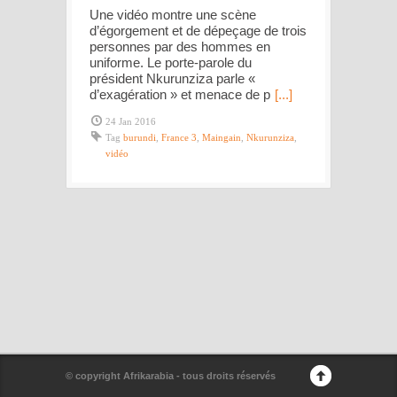
Une vidéo montre une scène
d’égorgement et de dépeçage de trois
personnes par des hommes en
uniforme. Le porte-parole du
président Nkurunziza parle «
d’exagération » et menace de p
[...]
24 Jan 2016
Tag
burundi
,
France 3
,
Maingain
,
Nkurunziza
,
vidéo
© copyright Afrikarabia - tous droits réservés