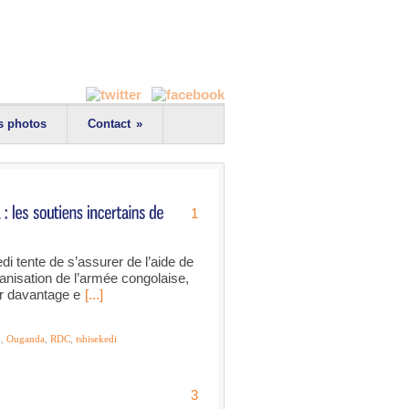
s photos
Contact
»
1
di tente de s’assurer de l’aide de
anisation de l’armée congolaise,
er davantage e
[...]
3
,
Ouganda
,
RDC
,
tshisekedi
3