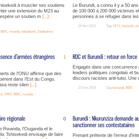
hisekedi à muscler ses soutiens
Le Burundi, a connu il y a 50 ans
éviter une extension du M23 au
de 100 000 à 200 000 victimes et
 espère un soutien m
[...]
personnes à se réfugier dans les
29 Avr 2022
Tag
1972
,
burundi
,
ch
,
RDC
,
rwanda
,
tshisekedi
,
Zimbabwe
1
Engagés dans une concurrence ef
leaders politiques congolais et b
perts de l’ONU affirme que des
discours racistes anti-tutsi. Un
opèrent dans l’Est du Congo.
asa reste silen
[...]
23 Oct 2020
Tag
burundi
,
RDC
vu
,
ONU
,
RDC
,
rwanda
0
le Rwanda, l’Ouganda et le
lix Tshisekedi envisage de faire
Prenant prétexte de l’erreur d’int