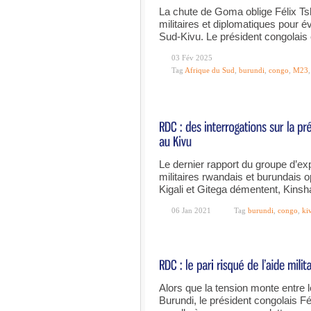
La chute de Goma oblige Félix Ts
militaires et diplomatiques pour 
Sud-Kivu. Le président congolais
03 Fév 2025
Tag
Afrique du Sud
,
burundi
,
congo
,
M23
Le dernier rapport du groupe d’ex
militaires rwandais et burundais 
Kigali et Gitega démentent, Kinsh
06 Jan 2021
Tag
burundi
,
congo
,
ki
Alors que la tension monte entre 
Burundi, le président congolais Fé