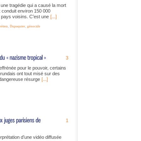
 une tragédie qui a causé la mort
 conduit environ 150 000
 pays voisins. C’est une
[...]
rétien
,
Dupaquier
,
génocide
3
frénée pour le pouvoir, certains
urundais ont tout misé sur des
e dangereuse résurge
[...]
1
erprétation d’une vidéo diffusée