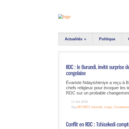
Actualités
»
Politique
Évariste Ndayishimiye a reçu à Bu
chefs religieux pour évoquer les t
RDC sur un probable changement d
12 Juil 2026
Tag
AFC/M23
,
burundi
,
congo
,
Constitutio