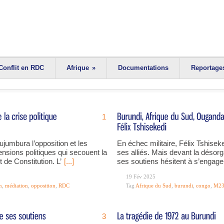
Conflit en RDC
Afrique
»
Documentations
Reportage
1
jumbura l’opposition et les
En échec militaire, Félix Tshiseke
ensions politiques qui secouent la
ses alliés. Mais devant la désorg
e Constitution. L’
[...]
ses soutiens hésitent à s’engag
19 Fév 2025
n
,
médiation
,
opposition
,
RDC
Tag
Afrique du Sud
,
burundi
,
congo
,
M2
3