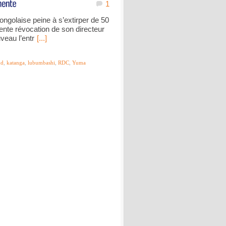
1
congolaise peine à s’extirper de 50
nte révocation de son directeur
uveau l’entr
[...]
nd
,
katanga
,
lubumbashi
,
RDC
,
Yuma