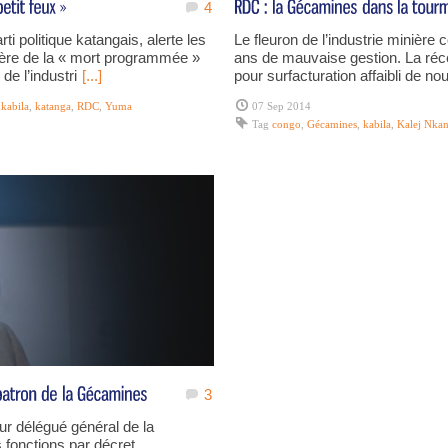
4
ti politique katangais, alerte les
Le fleuron de l’industrie minière 
nière de la « mort programmée »
ans de mauvaise gestion. La réce
e l’industri
[...]
pour surfacturation affaibli de no
,
kabila
,
katanga
,
RDC
,
Yuma
07 Sep 2014
Tag
congo
,
Gécamines
,
kabila
,
Kalej Nka
3
r délégué général de la
fonctions par décret