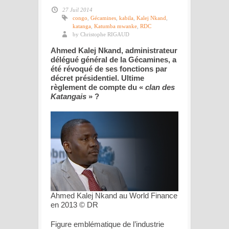
27 Juil 2014
congo
,
Gécamines
,
kabila
,
Kalej Nkand
,
katanga
,
Katumba mwanke
,
RDC
by Christophe RIGAUD
Ahmed Kalej Nkand, administrateur
délégué général de la Gécamines, a
été révoqué de ses fonctions par
décret présidentiel. Ultime
règlement de compte du «
clan des
Katangais
» ?
Ahmed Kalej Nkand au World Finance
en 2013 © DR
Figure emblématique de l’industrie