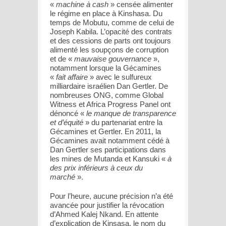
«
machine à cash
» censée alimenter
le régime en place à Kinshasa. Du
temps de Mobutu, comme de celui de
Joseph Kabila. L’opacité des contrats
et des cessions de parts ont toujours
alimenté les soupçons de corruption
et de «
mauvaise gouvernance
»,
notamment lorsque la Gécamines
«
fait affaire
» avec le sulfureux
milliardaire israélien Dan Gertler. De
nombreuses ONG, comme Global
Witness et Africa Progress Panel ont
dénoncé «
le manque de transparence
et d’équité
» du partenariat entre la
Gécamines et Gertler. En 2011, la
Gécamines avait notamment cédé à
Dan Gertler ses participations dans
les mines de Mutanda et Kansuki «
à
des prix inférieurs à ceux du
marché
».
Pour l’heure, aucune précision n’a été
avancée pour justifier la révocation
d’Ahmed Kalej Nkand. En attente
d’explication de Kinsasa, le nom du