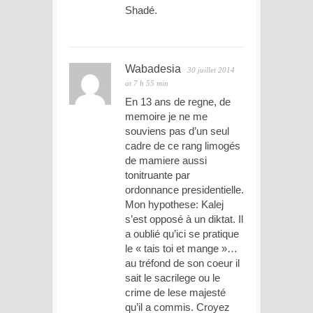
Shadé.
Wabadesia
30 juillet 2014
at 7 h 55 min
En 13 ans de regne, de
memoire je ne me
souviens pas d’un seul
cadre de ce rang limogés
de mamiere aussi
tonitruante par
ordonnance presidentielle.
Mon hypothese: Kalej
s’est opposé à un diktat. Il
a oublié qu’ici se pratique
le « tais toi et mange »…
au tréfond de son coeur il
sait le sacrilege ou le
crime de lese majesté
qu’il a commis. Croyez