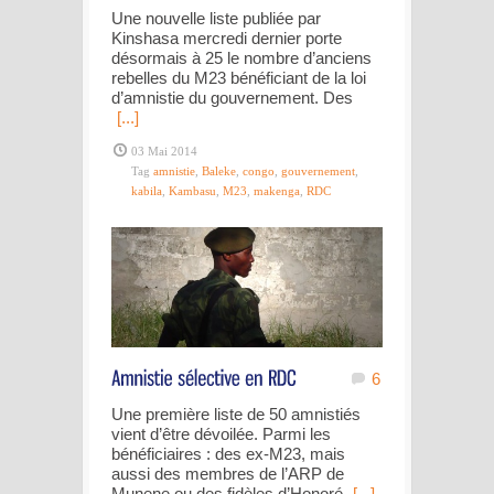
Une nouvelle liste publiée par
Kinshasa mercredi dernier porte
désormais à 25 le nombre d’anciens
rebelles du M23 bénéficiant de la loi
d’amnistie du gouvernement. Des
[...]
03 Mai 2014
Tag
amnistie
,
Baleke
,
congo
,
gouvernement
,
kabila
,
Kambasu
,
M23
,
makenga
,
RDC
6
Une première liste de 50 amnistiés
vient d’être dévoilée. Parmi les
bénéficiaires : des ex-M23, mais
aussi des membres de l’ARP de
Munene ou des fidèles d’Honoré
[...]