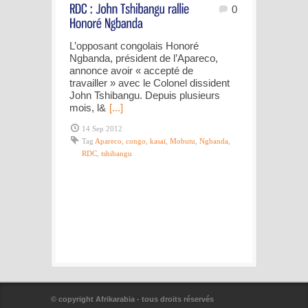
0
L’opposant congolais Honoré
Ngbanda, président de l’Apareco,
annonce avoir « accepté de
travailler » avec le Colonel dissident
John Tshibangu. Depuis plusieurs
mois, l&
[...]
14 Sep 2012
Tag
Apareco
,
congo
,
kasaï
,
Mobutu
,
Ngbanda
,
RDC
,
tshibangu
© copyright Afrikarabia - tous droits réservés