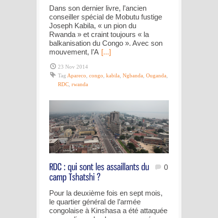
Dans son dernier livre, l’ancien
conseiller spécial de Mobutu fustige
Joseph Kabila, « un pion du
Rwanda » et craint toujours « la
balkanisation du Congo ». Avec son
mouvement, l’A
[...]
23 Nov 2014
Tag
Apareco
,
congo
,
kabila
,
Ngbanda
,
Ouganda
,
RDC
,
rwanda
0
Pour la deuxième fois en sept mois,
le quartier général de l’armée
congolaise à Kinshasa a été attaquée