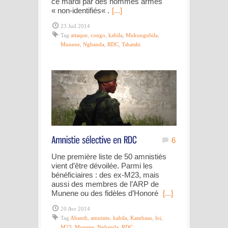
ce mardi par des hommes armés
« non-identifiés« .
[...]
23 Juil 2014
Tag
attaque
,
congo
,
kabila
,
Mukungubila
,
Munene
,
Ngbanda
,
RDC
,
Tshatshi
6
Une première liste de 50 amnistiés
vient d’être dévoilée. Parmi les
bénéficiaires : des ex-M23, mais
aussi des membres de l’ARP de
Munene ou des fidèles d’Honoré
[...]
20 Avr 2014
Tag
Abandi
,
amnistie
,
kabila
,
Kambasu
,
loi
,
M23
,
Munene
,
Ngbanda
,
RDC