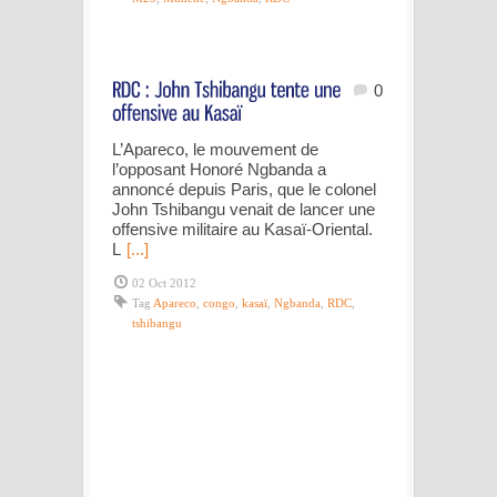
0
L’Apareco, le mouvement de
l’opposant Honoré Ngbanda a
annoncé depuis Paris, que le colonel
John Tshibangu venait de lancer une
offensive militaire au Kasaï-Oriental.
L
[...]
02 Oct 2012
Tag
Apareco
,
congo
,
kasaï
,
Ngbanda
,
RDC
,
tshibangu