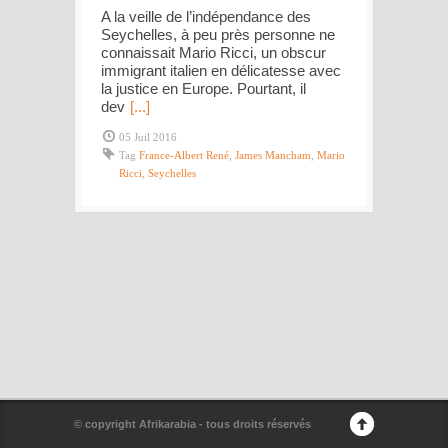
A la veille de l’indépendance des
Seychelles, à peu près personne ne
connaissait Mario Ricci, un obscur
immigrant italien en délicatesse avec
la justice en Europe. Pourtant, il
dev
[...]
05 Juil 2016
Tag
France-Albert René
,
James Mancham
,
Mario
Ricci
,
Seychelles
© copyright Afrikarabia - tous droits réservés