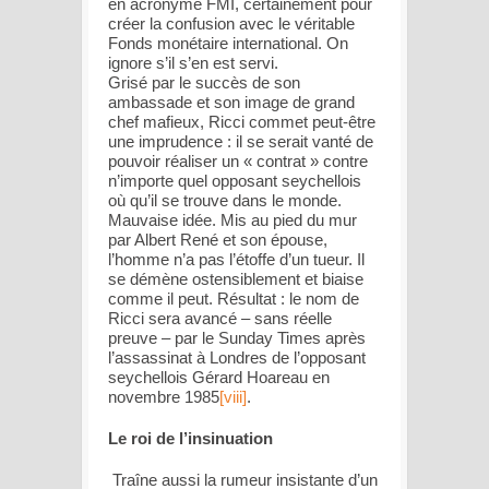
en acronyme FMI, certainement pour
créer la confusion avec le véritable
Fonds monétaire international. On
ignore s’il s’en est servi.
Grisé par le succès de son
ambassade et son image de grand
chef mafieux, Ricci commet peut-être
une imprudence : il se serait vanté de
pouvoir réaliser un « contrat » contre
n’importe quel opposant seychellois
où qu’il se trouve dans le monde.
Mauvaise idée. Mis au pied du mur
par Albert René et son épouse,
l’homme n’a pas l’étoffe d’un tueur. Il
se démène ostensiblement et biaise
comme il peut. Résultat : le nom de
Ricci sera avancé – sans réelle
preuve – par le Sunday Times après
l’assassinat à Londres de l’opposant
seychellois Gérard Hoareau en
novembre 1985
[viii]
.
Le roi de l’insinuation
Traîne aussi la rumeur insistante d’un