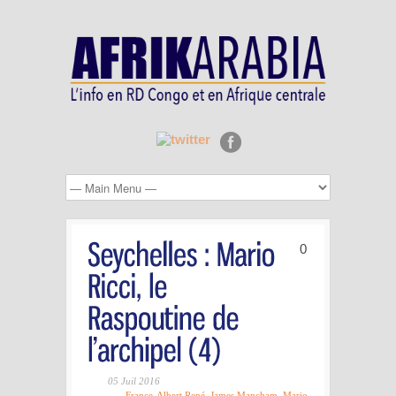
0
05 Juil 2016
France-Albert René
,
James Mancham
,
Mario