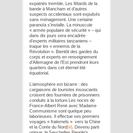
expatriés tremble. Les fêtards de la
bande à Mancham et d’autres
suspects occidentaux sont expulsés
sans ménagement. Une certaine
paranoïa s’installe. La minuscule
« armée populaire de sécurité » – qui
dans dix jours sera encadrée
d’experts militaires tanzaniens –
traque les « ennemis de la
Révolution ». Bientôt des gardes du
corps et experts en renseignement
d’Allemagne de l’Est prendront leurs
quartiers dans cet éternel été
équatorial.
L’atmosphère est bizarre : des
cargaisons de touristes insouciants
croisent des fournées de prisonniers
conduits à la torture.Les noces de
France-Albert René avec Madame
Communisme sont quelque peu
laborieuses. Il effectue ses premiers
voyages « fraternels » vers la Chine
et la Corée du Nord
[iii]
. Devenu parti
unique, le Seychelles People’s