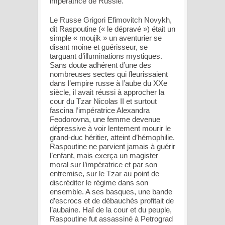
impératrice de Russie.
Le Russe Grigori Efimovitch Novykh,
dit Raspoutine (« le dépravé ») était un
simple « moujik » un aventurier se
disant moine et guérisseur, se
targuant d’illuminations mystiques.
Sans doute adhérent d’une des
nombreuses sectes qui fleurissaient
dans l’empire russe à l’aube du XXe
siècle, il avait réussi à approcher la
cour du Tzar Nicolas II et surtout
fascina l’impératrice Alexandra
Feodorovna, une femme devenue
dépressive à voir lentement mourir le
grand-duc héritier, atteint d’hémophilie.
Raspoutine ne parvient jamais à guérir
l’enfant, mais exerça un magister
moral sur l’impératrice et par son
entremise, sur le Tzar au point de
discréditer le régime dans son
ensemble. A ses basques, une bande
d’escrocs et de débauchés profitait de
l’aubaine. Haï de la cour et du peuple,
Raspoutine fut assassiné à Petrograd