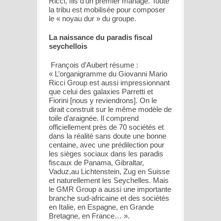
Ricci, fils d’un premier mariage. Toute
la tribu est mobilisée pour composer
le « noyau dur » du groupe.
La naissance du paradis fiscal
seychellois
François d’Aubert résume :
« L’organigramme du Giovanni Mario
Ricci Group est aussi impressionnant
que celui des galaxies Parretti et
Fiorini [nous y reviendrons]. On le
dirait construit sur le même modèle de
toile d’araignée. Il comprend
officiellement près de 70 sociétés et
dans la réalité sans doute une bonne
centaine, avec une prédilection pour
les sièges sociaux dans les paradis
fiscaux de Panama, Gibraltar,
Vaduz,au Lichtenstein, Zug en Suisse
et naturellement les Seychelles. Mais
le GMR Group a aussi une importante
branche sud-africaine et des sociétés
en Italie, en Espagne, en Grande
Bretagne, en France… ».