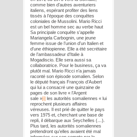
comme bien d’autres aventuriers
italiens, espérant profiter des liens
tissés à l’époque des conquêtes
coloniales de Mussolini. Mario Ricci
est un bel homme sec au verbe haut
Sa principale conquête s’appelle
Mariangela Carbognin, une jeune
femme issue de l’union d’un Italien et
d’une éthiopienne. Elle a été secrétaire
de l’ambassadeur d’Italie à
Mogadiscio. Elle sera aussi sa
collaboratrice. Pour le business, ça va
plutôt mal. Mario Ricci n’a jamais
raconté son épisode somalien. Selon
le député français François d’Aubert
qui lui a consacré une quinzaine de
pages de son livre « l’Argent
sale »
[i]
les autorités somaliennes « lui
reprochent plusieurs affaires
véreuses. Il est prié de quitter le pays
vers 1975 et, cherchant une base de
repli, il débarque aux Seychelles (…).
Plus tard, les autorités somaliennes
prétendront qu’elles avaient été mal
informées sur son compte par le