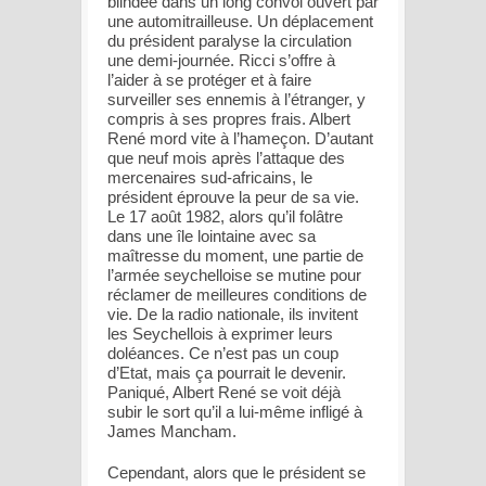
blindée dans un long convoi ouvert par
une automitrailleuse. Un déplacement
du président paralyse la circulation
une demi-journée. Ricci s’offre à
l’aider à se protéger et à faire
surveiller ses ennemis à l’étranger, y
compris à ses propres frais. Albert
René mord vite à l’hameçon. D’autant
que neuf mois après l’attaque des
mercenaires sud-africains, le
président éprouve la peur de sa vie.
Le 17 août 1982, alors qu’il folâtre
dans une île lointaine avec sa
maîtresse du moment, une partie de
l’armée seychelloise se mutine pour
réclamer de meilleures conditions de
vie. De la radio nationale, ils invitent
les Seychellois à exprimer leurs
doléances. Ce n’est pas un coup
d’Etat, mais ça pourrait le devenir.
Paniqué, Albert René se voit déjà
subir le sort qu’il a lui-même infligé à
James Mancham.
Cependant, alors que le président se