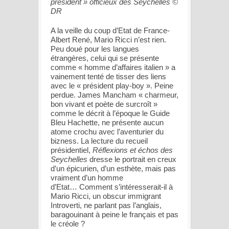
président » officieux des Seychelles ©
DR
A la veille du coup d’Etat de France-
Albert René, Mario Ricci n’est rien.
Peu doué pour les langues
étrangères, celui qui se présente
comme « homme d’affaires italien » a
vainement tenté de tisser des liens
avec le « président play-boy ». Peine
perdue. James Mancham « charmeur,
bon vivant et poète de surcroît »
comme le décrit à l’époque le Guide
Bleu Hachette, ne présente aucun
atome crochu avec l’aventurier du
bizness. La lecture du recueil
présidentiel,
Réflexions et échos des
Seychelles
dresse le portrait en creux
d’un épicurien, d’un esthète, mais pas
vraiment d’un homme
d’Etat… Comment s’intéresserait-il à
Mario Ricci, un obscur immigrant
Introverti, ne parlant pas l’anglais,
baragouinant à peine le français et pas
le créole ?