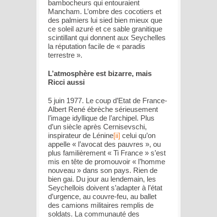
bambocheurs qui entouraient
Mancham. L’ombre des cocotiers et
des palmiers lui sied bien mieux que
ce soleil azuré et ce sable granitique
scintillant qui donnent aux Seychelles
la réputation facile de « paradis
terrestre ».
L’atmosphère est bizarre, mais
Ricci aussi
5 juin 1977. Le coup d’Etat de France-
Albert René ébrèche sérieusement
l’image idyllique de l’archipel. Plus
d’un siècle après Cernisevschi,
inspirateur de Lénine
[ii]
celui qu’on
appelle « l’avocat des pauvres », ou
plus familièrement « Ti France » s’est
mis en tête de promouvoir « l’homme
nouveau » dans son pays. Rien de
bien gai. Du jour au lendemain, les
Seychellois doivent s’adapter à l’état
d’urgence, au couvre-feu, au ballet
des camions militaires remplis de
soldats. La communauté des