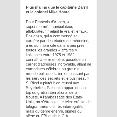
Plus malins que le capitaine Barril
et le colonel Mike Hoare
Pour François d’Aubert, «
superinformé, manipulateur,
affabulateur, mêlant le vrai et le faux,
Pazienza, qui a commencé sa
carrière par des études de médecine,
a eu son nom cité dans à peu près
toutes les grandes « affaires »
italiennes entre 1975 et 1982. Il
connaît la terre entière, possède un
carnet d’adresses incroyable, allant de
camoristes célèbres au gratin du
monde politique italien en passant par
les services secrets et le business. »
Si Ricci a plutôt bien réussi aux
Seychelles, Pazienza appartient au
top du gratin international de la
flibuste. A l’ambassade des Etats-
Unis, on s’étrangle. Le télex crépite de
télégrammes chiffrés interrogatifs
mais du genre énervé, signés du
siège du FBI et de la CIA.