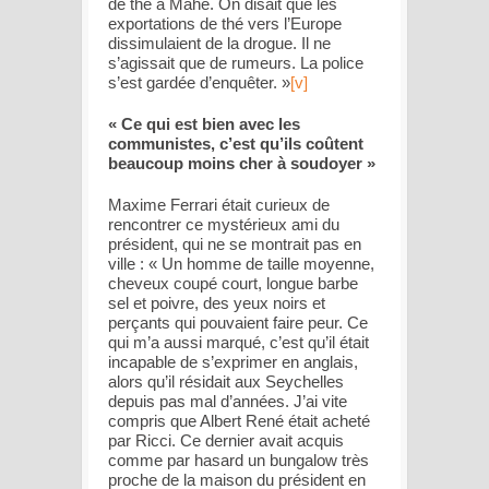
de thé à Mahé. On disait que les
exportations de thé vers l’Europe
dissimulaient de la drogue. Il ne
s’agissait que de rumeurs. La police
s’est gardée d’enquêter. »
[v]
« Ce qui est bien avec les
communistes, c’est qu’ils coûtent
beaucoup moins cher à soudoyer »
Maxime Ferrari était curieux de
rencontrer ce mystérieux ami du
président, qui ne se montrait pas en
ville : « Un homme de taille moyenne,
cheveux coupé court, longue barbe
sel et poivre, des yeux noirs et
perçants qui pouvaient faire peur. Ce
qui m’a aussi marqué, c’est qu’il était
incapable de s’exprimer en anglais,
alors qu’il résidait aux Seychelles
depuis pas mal d’années. J’ai vite
compris que Albert René était acheté
par Ricci. Ce dernier avait acquis
comme par hasard un bungalow très
proche de la maison du président en