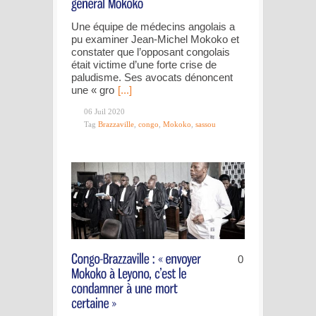
Une équipe de médecins angolais a
pu examiner Jean-Michel Mokoko et
constater que l’opposant congolais
était victime d’une forte crise de
paludisme. Ses avocats dénoncent
une « gro
[...]
06 Juil 2020
Tag
Brazzaville
,
congo
,
Mokoko
,
sassou
0