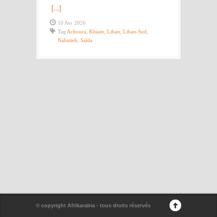
[...]
10 Avr 2026
Tag
Achoura
,
Khiam
,
Liban
,
Liban-Sud
,
Nabatieh
,
Saïda
© copyright Afrikarabia - tous droits réservés