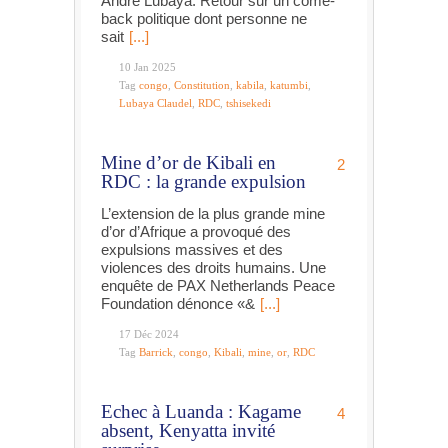
André Lubaya. Retour sur un come-
back politique dont personne ne
sait
[...]
10 Jan 2025
Tag
congo
,
Constitution
,
kabila
,
katumbi
,
Lubaya Claudel
,
RDC
,
tshisekedi
Mine d’or de Kibali en
2
RDC : la grande expulsion
L’extension de la plus grande mine
d’or d’Afrique a provoqué des
expulsions massives et des
violences des droits humains. Une
enquête de PAX Netherlands Peace
Foundation dénonce «&
[...]
17 Déc 2024
Tag
Barrick
,
congo
,
Kibali
,
mine
,
or
,
RDC
Echec à Luanda : Kagame
4
absent, Kenyatta invité