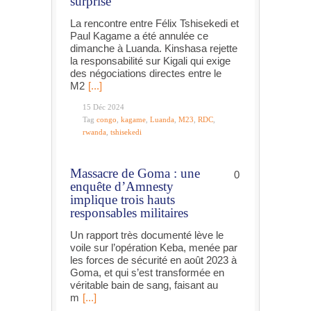
surprise
La rencontre entre Félix Tshisekedi et
Paul Kagame a été annulée ce
dimanche à Luanda. Kinshasa rejette
la responsabilité sur Kigali qui exige
des négociations directes entre le
M2
[...]
15 Déc 2024
Tag
congo
,
kagame
,
Luanda
,
M23
,
RDC
,
rwanda
,
tshisekedi
Massacre de Goma : une
0
enquête d’Amnesty
implique trois hauts
responsables militaires
Un rapport très documenté lève le
voile sur l’opération Keba, menée par
les forces de sécurité en août 2023 à
Goma, et qui s’est transformée en
véritable bain de sang, faisant au
m
[...]