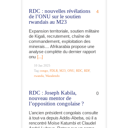
RDC : nouvelles révélations
4
de l’ONU sur le soutien
rwandais au M23
Expansion territoriale, soutien militaire
de Kigali, recrutement, chaîne de
commandement, exploitation des
minerais… Afrikarabia propose une
analyse complète du dernier rapport
onu
[...]
10 Jan 2025
Tag
congo
,
FDLR
,
M23
,
ONU
,
RDC
,
RDF
,
rwanda
,
Wazalendo
RDC : Joseph Kabila,
0
nouveau mentor de
l’opposition congolaise ?
L’ancien président congolais consulte
à tout-va depuis Addis-Abeba, où il a
rencontré Moïse Katumbi et Claudel