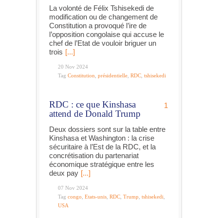
La volonté de Félix Tshisekedi de
modification ou de changement de
Constitution a provoqué l’ire de
l’opposition congolaise qui accuse le
chef de l’Etat de vouloir briguer un
trois
[...]
20 Nov 2024
Tag
Constitution
,
présidentielle
,
RDC
,
tshisekedi
RDC : ce que Kinshasa
1
attend de Donald Trump
Deux dossiers sont sur la table entre
Kinshasa et Washington : la crise
sécuritaire à l’Est de la RDC, et la
concrétisation du partenariat
économique stratégique entre les
deux pay
[...]
07 Nov 2024
Tag
congo
,
Etats-unis
,
RDC
,
Trump
,
tshisekedi
,
USA