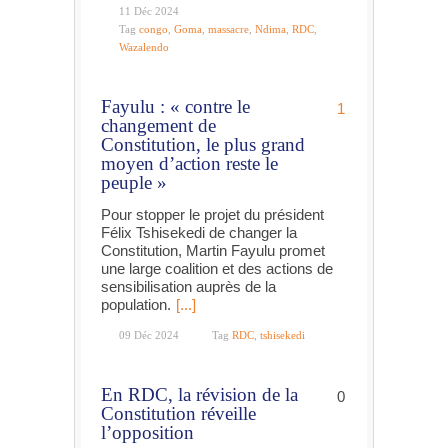
11 Déc 2024
Tag
congo
,
Goma
,
massacre
,
Ndima
,
RDC
,
Wazalendo
Fayulu : « contre le
1
changement de
Constitution, le plus grand
moyen d’action reste le
peuple »
Pour stopper le projet du président
Félix Tshisekedi de changer la
Constitution, Martin Fayulu promet
une large coalition et des actions de
sensibilisation auprès de la
population.
[...]
09 Déc 2024
Tag
RDC
,
tshisekedi
En RDC, la révision de la
0
Constitution réveille
l’opposition