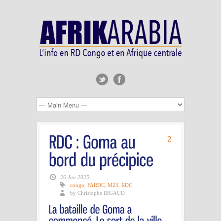
2
26 Jan 2025
congo
,
FARDC
,
M23
,
RDC
by Christophe RIGAUD