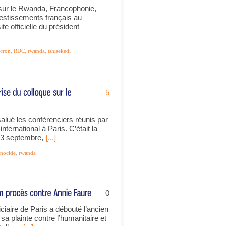
 sur le Rwanda, Francophonie,
estissements français au
 officielle du président
cron
,
RDC
,
rwanda
,
tshisekedi
5
alué les conférenciers réunis par
nternational à Paris. C’était la
 13 septembre,
[...]
nocide
,
rwanda
0
ciaire de Paris a débouté l’ancien
sa plainte contre l’humanitaire et