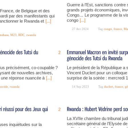
Guerre à l’Est, sanctions contre
grands projets économiques, inv
rance, de Belgique et des
Congo… Le programme de la visite
ardi par des manifestants qui
congo
[...]
anctionner le Rwanda et
[...]
27 Avr 2024
Tag
congo
,
france
,
Ma
inshasa
,
M23
,
RDC
,
rwanda
2
us précisément, co-coupable ?
Le président de la République a s
ysant de nouvelles archives,
Vincent Duclert pour un colloque i
te une réponse nuancée à
[...]
surprise de la soirée : mercredi
nocide
,
rwanda
14 Sep 2023
Tag
duclert
,
france
,
gé
2
La XVIIe chambre du tribunal judi
secrétaire général de l’Elysée de 
ses inquiétudes sur la