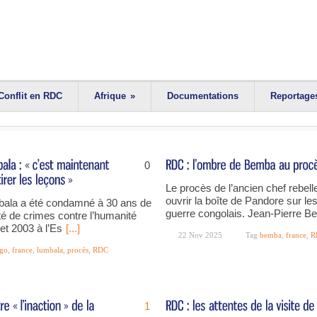
Conflit en RDC
Afrique
»
Documentations
Reportage
0
Le procès de l’ancien chef rebel
ouvrir la boîte de Pandore sur le
mbala a été condamné à 30 ans de
guerre congolais. Jean-Pierre Bem
té de crimes contre l’humanité
t 2003 à l’Es
[...]
22 Nov 2025
Tag
bemba
,
france
,
R
go
,
france
,
lumbala
,
procès
,
RDC
1