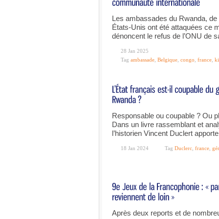
Les ambassades du Rwanda, de F
États-Unis ont été attaquées ce m
dénoncent le refus de l’ONU de s
28 Jan 2025
Tag
ambassade
,
Belgique
,
congo
,
france
,
k
Responsable ou coupable ? Ou pl
Dans un livre rassemblant et anal
l’historien Vincent Duclert appor
18 Jan 2024
Tag
Duclerc
,
france
,
gé
Après deux reports et de nombreu