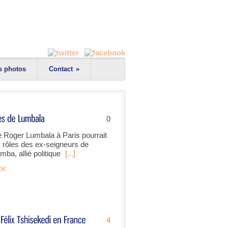
s photos
Contact
»
0
le Roger Lumbala à Paris pourrait
s rôles des ex-seigneurs de
ba, allié politique
[...]
DC
4