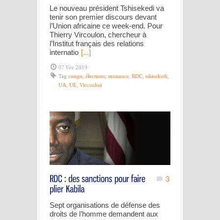
Le nouveau président Tshisekedi va
tenir son premier discours devant
l’Union africaine ce week-end. Pour
Thierry Vircoulon, chercheur à
l’Institut français des relations
internatio
[...]
07 Fév 2019
Tag
congo
,
élections
,
monusco
,
RDC
,
tshisekedi
,
UA
,
UE
,
Vircoulon
3
Sept organisations de défense des
droits de l’homme demandent aux