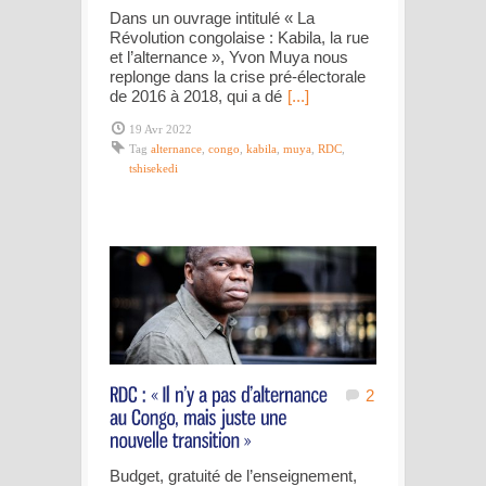
Dans un ouvrage intitulé « La
Révolution congolaise : Kabila, la rue
et l’alternance », Yvon Muya nous
replonge dans la crise pré-électorale
de 2016 à 2018, qui a dé
[...]
19 Avr 2022
Tag
alternance
,
congo
,
kabila
,
muya
,
RDC
,
tshisekedi
2
Budget, gratuité de l’enseignement,