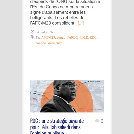
d’experts de l’ONU sur la situation à
l’Est du Congo ne montre aucun
signe d’apaisement entre les
belligérants. Les rebelles de
l’AFC/M23 consolident l
[...]
04 Juil 2026
Tag
AFC/M23
,
congo
,
FARDC
,
FDLR
,
RDC
,
rwanda
,
Wazalendo
0