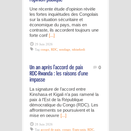
Une récente étude d’opinion révèle
les fortes inquiétudes des Congolais
sur la situation sécuritaire et
économique du pays, mais en
contraste, ils accordent toujours une
forte conf
[...]
29 Juin 2026
Tag
congo
,
RDC
,
sondage
,
tshisekedi
0
La signature de l’accord entre
Kinshasa et Kigali n’a pas ramené la
paix à l’Est de la République
démocratique du Congo (RDC). Les
affrontements se poursuivent et la
mise en oeuvre
[...]
28 Juin 2026
Tag
accord de paix
,
congo
,
Etats-unis
,
RDC
,