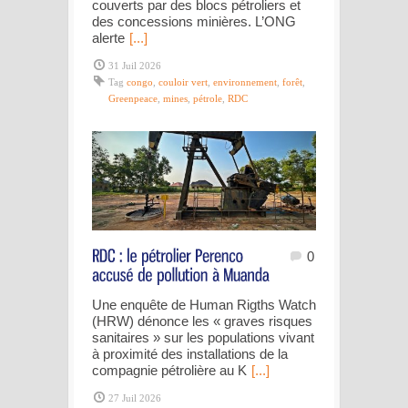
couverts par des blocs pétroliers et
des concessions minières. L’ONG
alerte
[...]
31 Juil 2026
Tag
congo
,
couloir vert
,
environnement
,
forêt
,
Greenpeace
,
mines
,
pétrole
,
RDC
0
Une enquête de Human Rigths Watch
(HRW) dénonce les « graves risques
sanitaires » sur les populations vivant
à proximité des installations de la
compagnie pétrolière au K
[...]
27 Juil 2026