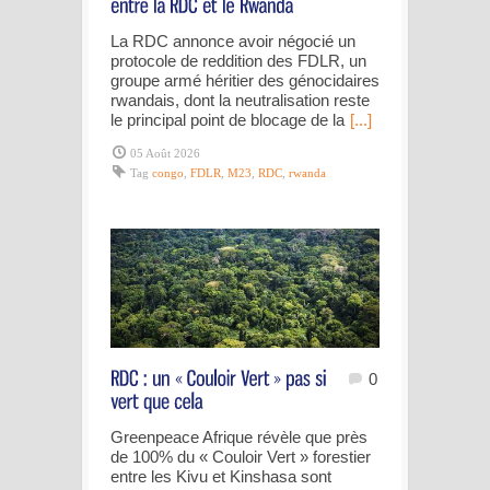
La RDC annonce avoir négocié un
protocole de reddition des FDLR, un
groupe armé héritier des génocidaires
rwandais, dont la neutralisation reste
le principal point de blocage de la
[...]
05 Août 2026
Tag
congo
,
FDLR
,
M23
,
RDC
,
rwanda
0
Greenpeace Afrique révèle que près
de 100% du « Couloir Vert » forestier
entre les Kivu et Kinshasa sont