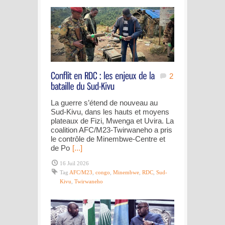
2
La guerre s’étend de nouveau au
Sud-Kivu, dans les hauts et moyens
plateaux de Fizi, Mwenga et Uvira. La
coalition AFC/M23-Twirwaneho a pris
le contrôle de Minembwe-Centre et
de Po
[...]
16 Juil 2026
Tag
AFC/M23
,
congo
,
Minembwe
,
RDC
,
Sud-
Kivu
,
Twirwaneho