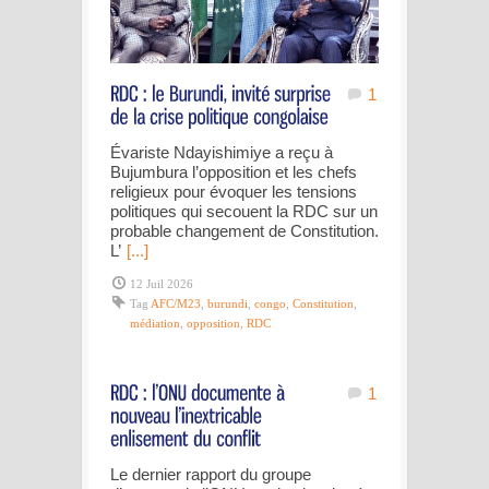
1
Évariste Ndayishimiye a reçu à
Bujumbura l’opposition et les chefs
religieux pour évoquer les tensions
politiques qui secouent la RDC sur un
probable changement de Constitution.
L’
[...]
12 Juil 2026
Tag
AFC/M23
,
burundi
,
congo
,
Constitution
,
médiation
,
opposition
,
RDC
1
Le dernier rapport du groupe