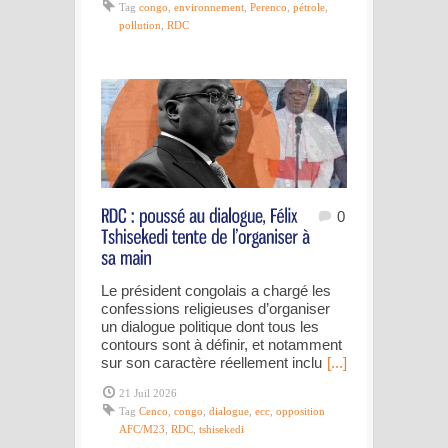
Tag
congo
,
environnement
,
Perenco
,
pétrole
,
pollution
,
RDC
0
Le président congolais a chargé les
confessions religieuses d’organiser
un dialogue politique dont tous les
contours sont à définir, et notamment
sur son caractère réellement inclu
[...]
21 Juil 2026
Tag
Cenco
,
congo
,
dialogue
,
ecc
,
opposition
AFC/M23
,
RDC
,
tshisekedi