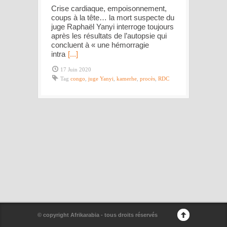
Crise cardiaque, empoisonnement,
coups à la tête… la mort suspecte du
juge Raphaël Yanyi interroge toujours
après les résultats de l’autopsie qui
concluent à « une hémorragie
intra
[...]
17 Juin 2020
Tag
congo
,
juge Yanyi
,
kamerhe
,
procès
,
RDC
© copyright Afrikarabia - tous droits réservés