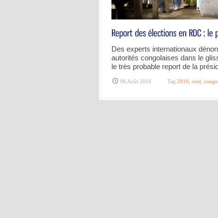
Des experts internationaux dénonc
autorités congolaises dans le glis
le très probable report de la prés
06 Août 2016
Tag
2016
,
ceni
,
congo