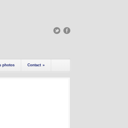
s photos
Contact
»